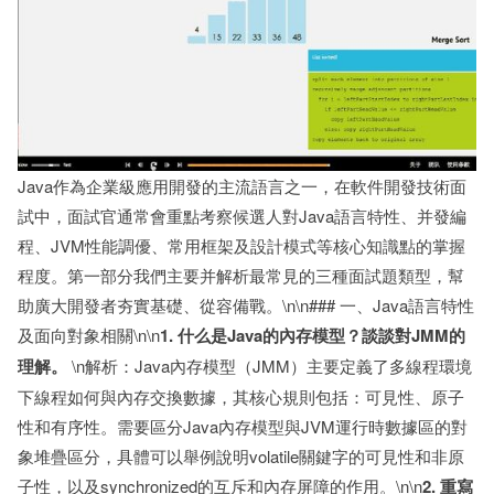
Java作為企業級應用開發的主流語言之一，在軟件開發技術面
試中，面試官通常會重點考察候選人對Java語言特性、并發編
程、JVM性能調優、常用框架及設計模式等核心知識點的掌握
程度。第一部分我們主要并解析最常見的三種面試題類型，幫
助廣大開發者夯實基礎、從容備戰。\n\n### 一、Java語言特性
及面向對象相關\n\n
1. 什么是Java的內存模型？談談對JMM的
理解。
\n解析：Java內存模型（JMM）主要定義了多線程環境
下線程如何與內存交換數據，其核心規則包括：可見性、原子
性和有序性。需要區分Java內存模型與JVM運行時數據區的對
象堆疊區分，具體可以舉例說明volatile關鍵字的可見性和非原
子性，以及synchronized的互斥和內存屏障的作用。\n\n
2. 重寫