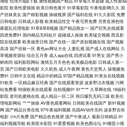
潮喷
伦理片app下载
激情视频国产精品
91草莓久草超碰
成人性爱aa
影院
欧美性爱插插
欧美日韩色黄片
91草莓影院
午夜电影网久久
国
费视频99 亚洲高清在线看 国产精品懂色在线观看 日韩网友自拍区 爱豆传媒
产丝袜美女
国产精彩视频
操碰视屏
国产福利在线
91久久影院
免费
日韩电影
日韩成人影视
欧美精品性交
午夜宅男免费
另类亚洲色情
九色视频 欧美精品永久在线观看 在线综艺免费 精品一卡2卡三卡4卡免费乱
家庭乱伦理电影
91草B草B视频
国产精品熟女一
国产巨乳在线观看
四虎免费91
国内精品无码短片
超碰成人操操
欧美猛交视频
西瓜影
码 亚洲另类色情 国产精品专 丝袜美腿清纯唯美亚洲 成人AV社区影院 99午
院在线观看
欧美做受日韩
国产在线一
国产原创视频在线
国产视频
高清
国产丝袜一区
黄色av网址大全
人妻乱视
国产成人在线网站
久
夜福利精品视频 欧美自慰喷水网站 91香蕉蜜桃 美容院加盟 伊人综合大香蕉
草视频资源站
综合五月香
成人app在线
四虎试看
91男女
国产男小
鲜肉同
福利影院网站
激情五月天色色
欧美极品电影
日韩成人第一
国产在线99 午夜桃色影视网站入口 国产成人东方AV 日韩经典 aⅴ精品一区二
页
国产日韩欧美电影
久久机热
成人午夜网
黄色天堂男人
操视频免
费91
日韩中文在线
精品中的精品
97国产精品视频
91美女在线视频
区三区 欧美自拍丝袜亚洲 91成长人版网 久久午夜无码鲁丝片午精品 亚洲综
51欧美
一区精品麻豆经典
国产在线观看资源
波多野洁衣视频
污网
站免费看
特级欧美在线观看
自拍视频91
91艹艹
久草网在线
18福利
合福利 国产一级一区第一 五月婷婷久久综合 国产v综合 日本在线色 av字幕
影院
老司机蜜桃在线
成人精品一区二区
韩日爆乳无码三级
欧美伦
理电影网站
艹艹操操
AV黄色观看网站
日韩欧美在线国产
新91视频
欧美精品综合自拍 综合avav 精品自拍 亚洲激情 国产三级片在线观 天天a在
网
国产精品分类在线
97午夜福利视频
岛国AV动作无码
波多野吉依
电影
小h片免费
国产精品色色视屏
国产午夜成人
最新日韩精品
91
线观看免费 东京热五月天婷婷 国产精品美乳免费看 四虎成人伦理 成人免费
福利视频导航
欧美喷水影院
91爱爱视频
欧美色图论坛
91榴莲小视