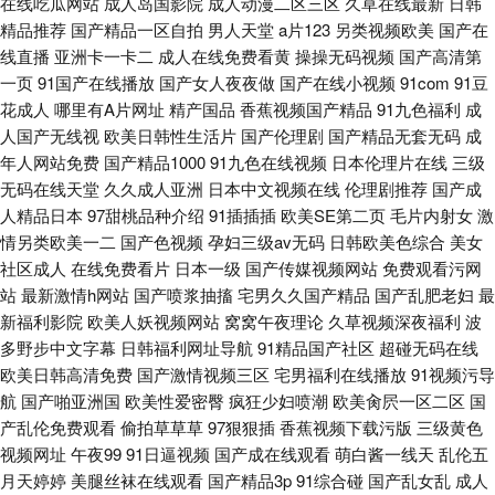
在线吃瓜网站
成人岛国影院
成人动漫二区三区
久草在线最新
日韩
精品推荐
国产精品一区自拍
男人天堂
a片123
另类视频欧美
国产在
线直播
亚洲卡一卡二
成人在线免费看黄
操操无码视频
国产高清第
一页
91国产在线播放
国产女人夜夜做
国产在线小视频
91com
91豆
花成人
哪里有A片网址
精产国品
香蕉视频国产精品
91九色福利
成
人国产无线视
欧美日韩性生活片
国产伦理剧
国产精品无套无码
成
年人网站免费
国产精品1000
91九色在线视频
日本伦理片在线
三级
无码在线天堂
久久成人亚洲
日本中文视频在线
伦理剧推荐
国产成
人精品日本
97甜桃品种介绍
91插插插
欧美SE第二页
毛片内射女
激
情另类欧美一二
国产色视频
孕妇三级av无码
日韩欧美色综合
美女
社区成人
在线免费看片
日本一级
国产传媒视频网站
免费观看污网
站
最新激情h网站
国产喷浆抽搐
宅男久久国产精品
国产乱肥老妇
最
新福利影院
欧美人妖视频网站
窝窝午夜理论
久草视频深夜福利
波
多野步中文字幕
日韩福利网址导航
91精品国产社区
超碰无码在线
欧美日韩高清免费
国产激情视频三区
宅男福利在线播放
91视频污导
航
国产啪亚洲国
欧美性爱密臀
疯狂少妇喷潮
欧美肏屄一区二区
国
产乱伦免费观看
偷拍草草草
97狠狠插
香蕉视频下载污版
三级黄色
视频网址
午夜99
91日逼视频
国产成在线观看
萌白酱一线天
乱伦五
月天婷婷
美腿丝袜在线观看
国产精品3p
91综合碰
国产乱女乱
成人