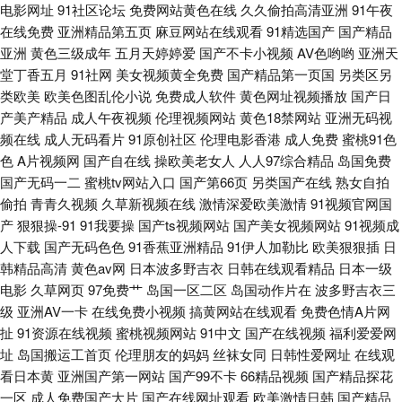
电影网址
91社区论坛
免费网站黄色在线
久久偷拍高清亚洲
91午夜
在线免费
亚洲精品第五页
麻豆网站在线观看
91精选国产
国产精品
V性交 少女たち版 给我免费播放片看 色色网五月天 电视免费 日韩欧美亚洲
亚洲
黄色三级成年
五月天婷婷爱
国产不卡小视频
AV色哟哟
亚洲天
堂丁香五月
91社网
美女视频黄全免费
国产精品第一页国
另类区另
精品 成人亚洲欧美综合 日韩焦点影视 成人a高清免费版 日韩伦理片网站 第
类欧美
欧美色图乱伦小说
免费成人软件
黄色网址视频播放
国产日
产美产精品
成人午夜视频
伦理视频网站
黄色18禁网站
亚洲无码视
一影视免费 日韩无码狼友 成全视频免费观看电视剧高清 日韩高清一二三区
频在线
成人无码看片
91原创社区
伦理电影香港
成人免费
蜜桃91色
色
A片视频网
国产自在线
操欧美老女人
人人97综合精品
岛国免费
成人无码髙潮喷水A片 日韩精品视 成人AV男人天堂 日本一本二本三区无码
国产无码一二
蜜桃tv网站入口
国产第66页
另类国产在线
熟女自拍
偷拍
青青久视频
久草新视频在线
激情深爱欧美激情
91视频官网国
成全高清在线完整观看动漫 日韩欧美动漫一区二区 成人视频院 日韩深夜成
产
狠狠操-91
91我要操
国产ts视频网站
国产美女视频网站
91视频成
人下载
国产无码色色
91香蕉亚洲精品
91伊人加勒比
欧美狠狠插
日
人 成人性爱综合国产 日产中文字幕 成人依人在线 日韩亚洲国产综合高清 豆
韩精品高清
黄色av网
日本波多野吉衣
日韩在线观看精品
日本一级
电影
久草网页
97免费艹
岛国一区二区
岛国动作片在
波多野吉衣三
花视频在线观看 日日夜夜高清影院 丰满少妇乱A片无码 兽性新人类2 国产精
级
亚洲AV一卡
在线免费小视频
搞黄网站在线观看
免费色情A片网
扯
91资源在线视频
蜜桃视频网站
91中文
国产在线视频
福利爱爱网
品精品视频 天躁夜夜躁狼狠躁 国产美女冒 午夜私人日 国产色又黄视频 午夜
址
岛国搬运工首页
伦理朋友的妈妈
丝袜女同
日韩性爱网址
在线观
看日本黄
亚洲国产第一网站
国产99不卡
66精品视频
国产精品探花
无码久久 国产欧美动 五月激情爽片 肏屄免费 日韩www千色 成全视频在线观
一区
成人免费国产大片
国产在线网址观看
欧美激情日韩
国产精品