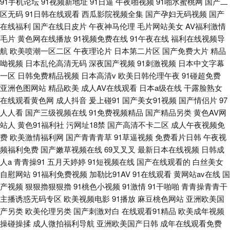
91手机论坛
91视频新地址
91日逼
午夜啪视频
91啪水蜜桃网
国产二
区无码
91日韩在线观看
西瓜影院视频全集
国产孕妇无码视频
国产
在线福利
国产在线日皮片
午夜神马伦理
毛片网站美女
AV福利激情
毛片
黄色网在线播放
91视频免费在线
91午夜在线
福利在线视频导
航
欧美喷潮一区二区
午夜理论片
日本第二片区
国产免费大片
精品
呦视频
日本乱伦高清无码
深夜国产视频
91刺激视频
日本中文字幕
一区
日韩免费精品视频
日本高清v
欧美日韩伦理午夜
91碰超免费
亚洲色图网站
精品欧美
成人AV在线观看
日本a级在线
干露脸熟女
在线观看黄色网
成人抖音
爰上碰91
国产美女91视频
国产情侣片
97
人人看
国产三级视频在线
91免费视频精品
国产精品另类
黄色AV网
站人
黄色91福利社
污网址18禁
国产高清不卡二区
成人午夜视频免
费
欧美激情福利网
国产青青青草
91草逼视频
免费看片日韩
午夜视
频福利免费
国产嫩草视频在线
69叉叉叉
最新日本在线视频
日韩成
人a
青青操91
五月天婷婷
91短视频在线
国产在线观看的
白丝美女
自慰网站
91福利免费视频
加勒比91AV
91在线观看
黄网站av在线
国
产视频
狠狠擼狠狠擼
91桃色小视频
91激情
91干啪啪
青青操青青干
主播诱惑无码专区
欧美视频电影
91播放
麻豆桃色网站
亚洲欧美国
产另类
欧美伦理另类
国产刺激对白
在线观看91精品
欧美成年视频
操碰操揉
成人微拍福利导航
亚洲欧美国产日韩
成年在线观看免费