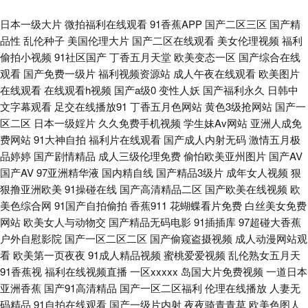
日韩午夜成人网站 性情中人最新网址 国产一卡2卡3卡4卡入口 偷拍美女自蔚
日本一级大片
微拍福利在线观看
91香蕉APP
国产二区三区
国产精
品性
乱伦种子
美国伦理大片
国产二区在线观看
美女伦理视频
福利
图 大片免费观看 亚洲网站免费看 国产日潮亚洲精品视频 天堂8在线天堂资源
偷拍小视频
91社区国产
丁香五月天堂
欧美变态一区
国产综合在线
观看
国产免费一级片
福利视频资源站
成人午夜在线观看
欧美图片
在线蜜桃电影 成人用具 欧亚美日一级片 91国内大片 蝌蚪福利导航 亚洲人成
在线观看
在线观看h视频
国产a级0
变性人妖
国产福利永久
日韩中
文字幕观看
足交在线播放91
丁香五月色网站
黄色3级抢网站
国产一
在线88 国产熟女视频一区在线 婷婷激情五月国产 东京热福利导航 中文字幕
区二区
日本一级婬片
久久免费手机视频
学生妹Av网站
亚洲人成免
费网站
91大神自拍
福利片在线观看
国产成人内射无码
激情五月极
在线有码午夜 青春草在线视频观看 91麻豆高清视频 里番本子纯 亚洲天堂免
品婷婷
国产剧情精品
成人三级伦理免费
偷怕欧美亚州图片
国产AV
国产AV
97亚洲精华液
国内精自线
国产精品3级片
成年女人视频
狠
狠撸亚洲欧美
91操碰在线
国产高清精品二区
国产欧美在线视频
欧
费 国产免费午夜高清 五月天激情福 国外三级视频在线观看 香蕉一区 丰满饥
美色综合网
91国产自拍偷拍
香蕉911
花蝴蝶看片免费
白丝美女免费
网站
欧美女人与动物交
国产精品无码电影
91插插库
97超碰大香蕉
渴东北 中文字幕三级伦理 久久蜜芽影视 亚洲日韩欧美另类 国产欧美视频在
户外自慰影院
国产一区二区二区
国产偷窥盗摄视频
成人动漫网站观
看
欧美第一页夜夜
91成人精品视频
蜜桃爱爱视频
乱伦熟女五月天
线 深爱欧美色 成人精品视频在 欧美专区在线 80s手机电影网在线播放 狼群
91香蕉视
福利在线视频直播
一区xxxxx
岛国大片免费视频
一道日本
亚洲香蕉
国产91高清精品
国产一区二区福利
伦理在线播放
人妻无
影视高 亚洲狼窝一二三四 国产精品一二 国产福利小视频在线 日韩欧美手机
码精品
91自拍在线观看
国产一级片内射
夜夜骑青青草
欧美色图人