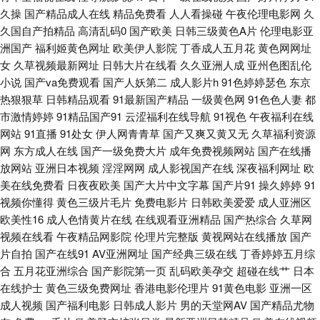
久操
国产精品成人在线
精品免费看
人人看操碰
午夜伦理电影网
久
二三区 日本国产欧美在线观看 AV福利站 欧美日韩色中色 91TV在线 老湿福
久国自产拍精品
高清乱码0
国产欧美
日韩三级黄色A片
伦理电影亚
洲国产
福利姬黄色网址
欧美伊人影院
丁香成人五月花
黄色网网址
利社91 一区二在线观看 好妈妈高清中字在线观看 亚洲伊人网香蕉网 后宫宫
女
久草视频最新网址
日韩大片在线看
久久亚洲人成
亚州色图乱伦
小说
国产va免费观看
国产人妖第二
成人影片h
91色婷婷瑟色
东京
妃被 亚洲二区在线观看 国产农村妇女毛 视频二区 成熟丰满 日本高清不卡码
热狠狠草
日韩精品观看
91最新国产精品
一级黄色网
91色色人妻
都
市激情婷婷
91精品国产91
云涩福利在线导航
91视色
午夜福利在线
无码v亚洲 a视频在线 欧美在线成 9色99视频日韩 欧美亚洲日韩精品 98国产
网站
91直播
91处女
伊人网青青草
国产又爽又黄又无
久草福利资源
网
东方成人在线
国产一级免费大片
成年免费视频网站
国产在线播
在线视频 强行进女小姪女小视频 成a在线观看 人人操超碰在线 www福利姬
放网站
亚洲日本视频
淫淫网网
成人影视国产在线
深夜福利网址
欧
美在线免费看
日夜夜欧美
国产大片中文字幕
国产片91
操久婷婷
91
视频你懂得
黄色三级片毛片
免费电影片
日韩欧美爱爱
成人亚洲区
欧美在线视频免费观 99国产在线视频 欧美综合另类 美女扣屄内射 在线观看
欧美性16
成人色情黄片在线
在线观看亚洲精品
国产热综合
久草网
视频在线看
午夜精品网影院
伦理片完整版
黄视网站在线播放
国产
免费国产视频 九一国产 亚洲欧洲日韩国内高清 好看的高清电影大全 亚洲精
片自拍
国产在线91
AV亚洲网址
国产经典三级在线
丁香婷婷五月综
合
五月花亚洲综合
国产影院第一页
乱码欧美孕交
超碰在线艹
日本
品专区 国产野花视频精 亚洲阿v天堂在线 国产视频观看网站 午夜福利A片官
在线护士
黄色三级免费网址
香港电影伦理片
91黄色电影
亚洲一区
成人视频
国产福利电影
日韩成人影片
男的天堂网AV
国产精品尤物
网 国产精品电影大全 天天色天 亚洲日本jlzz大全 国产在线91 午夜少妇影院