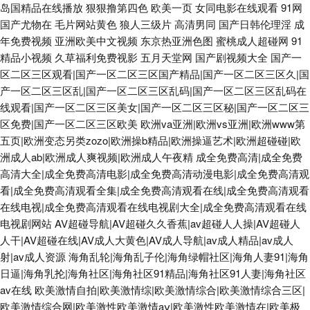
岛国精品在线播放
狠狠撸第四色
欧美一页
女同电影在线观看
91网
国产尤物在
毛片网站黄色
狼人三级片
高清男同
国产日韩伦理淫
成
年免费视频
亚洲欧美中文视频
东京热亚洲色图
蜜桃成人超碰网
91
精品小视频
久草福利免费视影
五月天堂网
国产剧视频大全
国产一
区二区三区观看|国产一区二区三区国产精品|国产一区二区三区久|国
产一区二区三区乱|国产一区二区三区乱码|国产一区二区三区乱码在
线观看|国产一区二区三区美女|国产一区二区三区秘|国产一区二区三
区免费|国产一区二区三区欧美
欧洲va亚洲|欧洲vs亚洲|欧洲www第
五页|欧洲变态另类zozo|欧洲操b精品|欧洲操逼艺术|欧洲超碰碰|欧
洲成人ab|欧洲成人爽视频|欧洲成人午夜精
成全免费高清|成全免费
高清大全|成全免费高清电影|成全免费高清动漫电影|成全免费高清观
看|成全免费高清观看全集|成全免费高清观看在线|成全免费高清观看
在线电视|成全免费高清观看在线电视剧大全|成全免费高清观看在线
电视剧网站
AV超碰导航|AV超碰久久香蕉|av超碰人人操|AV超碰人
人干|AV超碰在线|AV成人大黄色|AV成人导航|av成人精品|av成人
射|av成人资源
海角乱轮|海角乱子伦|海角绿帽社区|海角人妻91|海角
日逼|海角乳抡|海角社区|海角社区91精品|海角社区91人妻|海角社区
av在线
欧美激情自拍|欧美激情综|欧美激情综合|欧美激情综合三区|
欧美激情综合网|欧美激性欧美激情aⅴ|欧美激性欧美激情在|欧美极