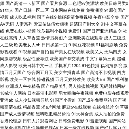
频
国产高清一卡新区
国产看片资源
二色吧97资源站
欧美日韩另类0
观看视 青青草精品视频 91次元网官网 麻豆熟女 福利一区无码专区 日韩电影
91华人
国产日韩一区二区
日本网站在线免费
免费潮喷
91原创国产
视频
成人吃瓜福利
国产在线9
操碰高清免费视频
午夜电影全集
国产
观看 俺去也电影院 视频二区精品 成人午夜看片在 日本va午夜中文字幕 91在
AV无码
人妻系列
爱豆传媒倩女幽魂
超清国产剧大全
91中文字幕在
线
免费在线小视频
吃瓜福利小视频
免费91
国产日产亚洲精品
91社
在线高清
人人草香蕉
激情另类图片
亚洲欧美在线观看
成人三级成
线白丝 美熟女高清一区二区 伊人精品成人久 韩国一级爽婬片a 性爱影院三级
人三级
欧美老女人bb
日日操第一页
91网豆花视频
91福利剧场
免费
影视观看
91视频国产自拍
国产美女在线视频
欧美又大
无码四虎
女
国产 国产又大 五月婷婷精品免费视频 国产高清露脸孕妇系列 日韩欧美不卡
同激吻视频
极品性爱导航
欧美国产拳交喷奶
中文字幕第三页
超碰
成人影视
欧美日韩中文一区
手机看片1204
91色快播
福利撸影院
激
www伊人a片 欧美少女性交 综合另类精品av 精品中文字 亚洲色图欧美另类
情五月天国产
综合网五月天
美女主播青草
国产高清不卡视频
四虎
影视
欧美一区在线
操碰视频
五月天婷婷欧美
欧美大BB
国产福利啪
国产午夜福利免费观看 未满十八18 丰满熟女视频 日本免费一区二区三 电影
啪
欧洲成人午夜精品
国产精品美乳
男人操蜜桃视频
无码射精网站
18成年人网站
日本高清电影网
男女啪啪午夜视频
免费电影在线观看
在线观看完整免费观看 三级网站网址视频 成人永久免费 日韩成人大片在线
亚洲ab
成人少妇视频导航
91国产小青蛙
国产成年免费网站
国产视
频高清在线
精品香蕉
求a片网址
麻豆tv在线观看
在线撸丝片
91草碰
观看 www传媒探花 欧美日韩尤物网站 91wwwwww 另类丝袜综合网 影视大
国产成人激情视频
黑料吃瓜精品偷拍
91大神合集
成人拍拍拍免费
香港伦理剧
日韩大片观看网址
日韩免费电影
91羞羞视频
国产网站
全官网 韩国色色网 午夜人成 国产精品欧美亚洲 日韩a人毛 成人免费精品一
青草全福视在线
性导航影视AV
日本一级在线视频
国产好片浮力
91