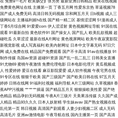
在
免费a一毛片
欧美肠交扩张另类
最新亚洲日韩精品
欧美在线视频
免费黄色网址在线
主播第一页
丁香五月网
性爱东京热
草逼视频78
国产精品迷奸 首页蜜桃av网站 福利导航偷拍亚洲 日韩欧美在线观看网站 成
国产成人免费无码
高清日韩无码视频
宗和网五月天
日b视频
成人三
级网站在
主播福利姬h在线
国产精一精二区
基情涩涩网
51漫画成人
人av老司机 日本视频免费 操熟女 人妻仑乱A片免费 AV性爱色 奇优影院 96
丁香5月综合网
91爱爱com
伊人涩涩射
黄色视频网址导航
91国在线
观看
91最新自拍
黄色软件91
国产操女人
国产乱人
欧美乱欲视频
超
色色最新国产大片 欧美精品视频 最近中文字幕在线中文视频 青草精品国产
碰吃瓜
久草涩涩
最新在线A片网址
黄色视屏网站
欧美午夜寂寞影院
新视觉影视
成人写真福利
欧美内射网址
日本中文字幕无码
97日穴
福利在线视频 91性爱直播 亚洲美女影院 美女光着屁 自拍视频日韩视频在线
网
成人免费在线
精品国产免费观看
国产不卡高清
91av在线播放
91
制作传媒
岛国av资源
超碰91资源
国产乱一乱二乱三
日韩美女直播
美女18禁无遮挡 在线免费观看国产视频 狼友91 在线播放大 精品自在在线午
91尤物69
蜜桃午夜激情
免费伦理电影
日本电影伦理片
黄瓜视频成
人
性爱婷婷
爱豆在线看
麻豆影院爱爱
成人软件视频
午夜宅男在线
夜免费 免费看网站 欧美激情视 国产va免费精品观看 污污网站 国产精品黄大
91专区在线
狠狠干欧美
国产三级国产
国产欧美日韩在线
97五月天
婷婷
日韩在线网
91福利社视频
福利导航
A片三级网站
久草视频8
香
片观看 完整 国产精品免费观看网站 天堂在线a在线 国产精品女主播 婷婷五
蕉APP污视频
艹艹艹插逼
国产精品五月天
狠狠操欧美性爱
国产绝
色精品
精品孕妇无码视频
午夜A片三级片
天美果冻传媒
久久国产成
月花91zonho 国产高清自产拍a 午夜福利a毛片 国产精品自拍亚洲一区 玩弄
人精品
精品93久久久
日本人妖射精
学生妹avav
国产熟女视频在线
乱伦第一页
韩日视频
高清国产剧观看
人妻少妇视频二区
成人无码
高清毛片
亚洲av激情电影
午夜导航在线
国内主播第一页
国产高清
牲欲 国产高清美 天天鲁一鲁摸一摸爽一爽 国产精品不卡 手机午夜视频 国产