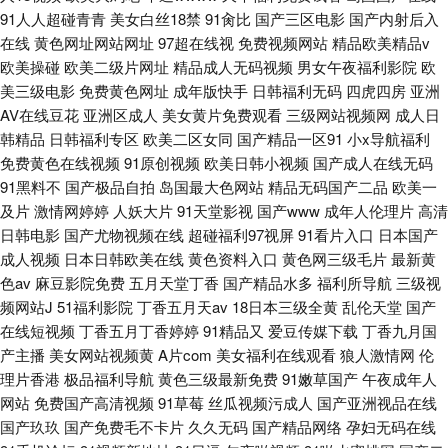
91人人超碰青青
美女白丝18禁
91肏比
国产三区电影
国产内射后入
在线
黄色网址网站网址
97超在线视
免费视频网站
精品欧美精品v
欧美操碰
欧美二级片网址
精品成人无码视频
男女午夜福利影院
欧
美三级电影
免费黄色网址
成年版快手
日韩福利无码
四虎四房
亚洲
AV在线豆花
亚洲区成人
美女黄片免费观看
三级网站视频网
成人日
韩精品
日韩福利专区
欧美二区女同
国产精品一区91
小x导航福利
免费黄色在线视频
91原创视频
欧美日韩小视频
国产成人在线无码
91黑料不
国产极品自拍
岛国最大色网站
精品无码国产二品
欧美一
及片
激情网婷婷
人妖大片
91天堂影视
国产www
成年人伦理片
高清
日韩电影
国产尤物视频在线
超碰福利97视屏
91看片入口
日本国产
成人视频
日本日韩欧美在线
黄色资料入口
黄色网三级毛片
最新黄
色av
麻豆影院免费
五月天堂丁香
国产精品水多
福利所导航
三级视
频网站J
51福利影院
丁香五月天av
18日本三级全黄
乱伦天堂
国产
在线短视频
丁香五月丁香婷婷
91精品又
爱豆传媒下载
丁香九月国
产主播
美女网站视频黄
A片com
美女福利在线观看
狼人激情网
伦
理片香港
极品福利导航
黄色三级最新免费
91嫩草国产
午夜成年人
网站
免费国产高清视频
91草莓
丝瓜视频污成人
国产亚洲视品在线
国产玖玖
国产免费毛不卡片
久久无码
国产精品网络
孕妇无码在线