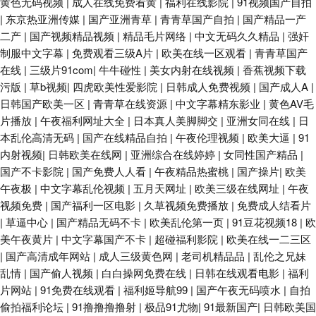
黄色无码视频
|
成人在线免费看黄
|
福利在线影院
|
91视频国产自拍
|
东京热亚洲传媒
|
国产亚洲青草
|
青青草国产自拍
|
国产精品一产
二产
|
国产视频精品视频
|
精品毛片网络
|
中文无码久久精品
|
强奸
制服中文字幕
|
免费观看三级A片
|
欧美在线一区观看
|
青青草国产
在线
|
三级片91com
|
牛牛碰性
|
美女内射在线视频
|
香蕉视频下载
污版
|
草b视频
|
四虎欧美性爱影院
|
日韩成人免费视频
|
国产成人A
|
日韩国产欧美一区
|
青青草在线资源
|
中文字幕精东影业
|
黄色AV毛
片播放
|
午夜福利网址大全
|
日本真人美脚脚交
|
亚洲女同在线
|
日
本乱伦高清无码
|
国产在线精品自拍
|
午夜伦理视频
|
欧美大逼
|
91
内射视频
|
日韩欧美在线网
|
亚洲综合在线婷婷
|
女同性国产精品
|
国产不卡影院
|
国产免费人人看
|
午夜精品热蜜桃
|
国产操片
|
欧美
午夜极
|
中文字幕乱伦视频
|
五月天网址
|
欧美三级在线网址
|
午夜
视频免费
|
国产福利一区电影
|
久草视频免费播放
|
免费成人结看片
|
草逼中心
|
国产精品无码不卡
|
欧美乱伦第一页
|
91豆花视频18
|
欧
美午夜黄片
|
中文字幕国产不卡
|
超碰福利影院
|
欧美在线一二三区
|
国产高清成年网站
|
成人三级黄色网
|
老司机精品品
|
乱伦之兄妹
乱情
|
国产偷人视频
|
白白操网免费在线
|
日韩在线观看电影
|
福利
片网站
|
91免费在线观看
|
福利姬导航99
|
国产午夜无码喷水
|
自拍
偷拍福利论坛
|
91撸撸撸撸射
|
极品91尤物
|
91最新国产
|
日韩欧美国