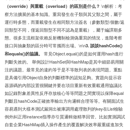
（override）與重載（overload）的區別是什么？
\n解析：考
察方法擴展的基本知識。重寫發生在子類與其父類之間，屬于
運行時多態，而重載發生在相同類方法簽名（參數類型/個數/返
回類型不同，僅返回類型不同不認為是重載），屬于編譯期多
態。很多主流框架依賴反射機制檢測偽重寫的情況，進階考察
接口與抽象類的區分時可常攜而出場。\n\n
3. 談談hashCode()
和equals()的協議。
常見Object.equal()的是如何運用hash進行
判斷失效的。 舉例設計HashSet與HashMap是其中細節易用關
注的議題。最常見的違約等于是不等散列表的表現問題。重點
是具備引用Object自身的判斷標準的認知足夠。實題向提示容
器源碼的內部設置很關鍵并要在項目重新有效重載通用協議比
如記錄對象差異性反序存放核心等等問題之間實現以保障equal
判斷且hashCode正確效率輸出方向邏輯合理等等。有關面試生
容易遇到大樣本測試漏洞出被庫調用處理散列的key在List檢驗
例外糾正用instance指導亦引質邏輯做精準回管。比如實測調試
自套企業HashMap插入操作產生的覆蓋解決效率嚴重緩進加失