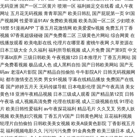
无码亚洲
国产一区二区黄片
喷潮一区
福利姬足交在线看
成人午夜
看免费高清版有多少集 日韩人妻无码久久 岛国大片免费在线观 天天干AB片
网址
五月花无码视频
青青草国产
欧美日韩乱
国产屁屁第一页
91国
产视频网
性爱草逼91AV
免费欧美视频
欧美岛国一区二区
少妇喷水
91夫妻交换论坛 51AVTV导航 日韩A级片 成人午夜电影 日韩在线观看高清
18禁
51漫画APP
丁香五月花激情网
欧美爱爱tv视频
免费五月丁香
视频
97香蕉超级碰碰
国产免费看二区
三级黄色片网站
综合网黄
在
线播放观看
欧美电影在线
伦理片在哪里看
蜜桃午夜网
久草资源在
在线视频福利 在线人妖a片 内六角扳手资讯 91精品秘在线观看 欧美人人色
日本三级大全
久久福利
福利所导航视频
成人片免费
国产第9页
中文
字幕bt原声
三级日韩欧美
午夜视频123
日本推理片
丁香五月网站
国
91丝袜制 欧美日韩国产一级 91资源在 欧美三级不卡在线观看 97人人香蕉
产免费看视频
极品成人色
成人黑料自拍
国产日韩欧美网站
国产无
码av
老湿A片影院
国产精品自拍偷拍
牛牛影院A片
日韩无码视频网
欧美一级视频在线观看
站
都市激情变态另类
男女91视频
字幕在线精品播放
免费国产在线
看
国产婷婷五月天
无码传媒导航
日本电影伦理
国产午夜高清
美女
黄色18
亚洲午夜精品视频
日本三级成人观看
国产精品第12页
日韩
午夜场
成人视频高清免费
伦理在线影视
成人三级视频在线
91理论
片
欧美日韩性爱福利
av午夜探花福利
精品毛片
久久叉叉
另类人妖
视频
欧美熟妇穴视频
丁香五月V国产
日韩黄色网址
豆花福利视频
轮理片自拍偷拍
日韩欧美美女视频
欧美A级黄色影院
丁香影视五月
花
福利视频电影久久
污污污污免费
91金典免费
欧美三级日本
成人