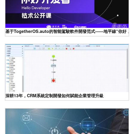
基于TogetherOS.auto的智能駕駛軟件開發范式——地平線“你好
深耕13年，CRM系統定制開發如何賦能企業管理升級