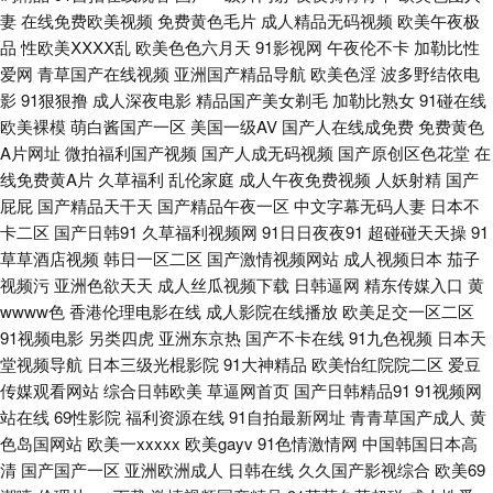
妻
在线免费欧美视频
免费黄色毛片
成人精品无码视频
欧美午夜极
在线 高清在线观看 日韩国产欧美在线 97无码欧美熟妇人妻蜜桃天美 青青草
品
性欧美ⅩⅩⅩⅩ乱
欧美色色六月天
91影视网
午夜伦不卡
加勒比性
爱网
青草国产在线视频
亚洲国产精品导航
欧美色淫
波多野结依电
草视频 国产乱叫456 亚洲中文字幕a∨在线 欧美日韩操 超碰日韩 欧美午夜视
影
91狠狠撸
成人深夜电影
精品国产美女剃毛
加勒比熟女
91碰在线
欧美裸模
萌白酱国产一区
美国一级AV
国产人在线成免费
免费黄色
频在线观 91公司制作传媒 久草福利资源在线 亚洲精品在线视 丝袜美腿娉婷
A片网址
微拍福利国产视频
国产人成无码视频
国产原创区色花堂
在
线免费黄A片
久草福利
乱伦家庭
成人午夜免费视频
人妖射精
国产
婀娜 成人精品另类专区 欧美婷婷丁香八月 91大香蕉cn 九一国产网站 亚洲午
屁屁
国产精品天干天
国产精品午夜一区
中文字幕无码人妻
日本不
卡二区
国产日韩91
久草福利视频网
91日日夜夜91
超碰碰天天操
91
夜久 国产区91精品在线 色色5月天 成年视频人 青青草VVV 777琪琪午夜理
草草酒店视频
韩日一区二区
国产激情视频网站
成人视频日本
茄子
视频污
亚洲色欲天天
成人丝瓜视频下载
日韩逼网
精东传媒入口
黄
论电影网 久久资源网站无码 亚洲欧美日韩在线撒放 国产乱子伦视频大全 婷
wwww色
香港伦理电影在线
成人影院在线播放
欧美足交一区二区
91视频电影
另类四虎
亚洲东京热
国产不卡在线
91九色视频
日本天
婷五月激情网 最新AV资源在线 四川乱子伦视频国产 国自产偷精品不卡在线
堂视频导航
日本三级光棍影院
91大神精品
欧美怡红院院二区
爱豆
传媒观看网站
综合日韩欧美
草逼网首页
国产日韩精品91
91视频网
亚洲精选中文字幕 国产精品视频免费观看 日韩午夜成人网站 成全免费大全
站在线
69性影院
福利资源在线
91自拍最新网址
青青草国产成人
黄
色岛国网站
欧美一xxxxx
欧美gayv
91色情激情网
中国韩国日本高
清
国产国产一区
亚洲欧洲成人
日韩在线
久久国产影视综合
欧美69
高清 日韩无遮挡免费看 国产伦理一区 欧美精品aⅴ在线视频 国产精品成人免