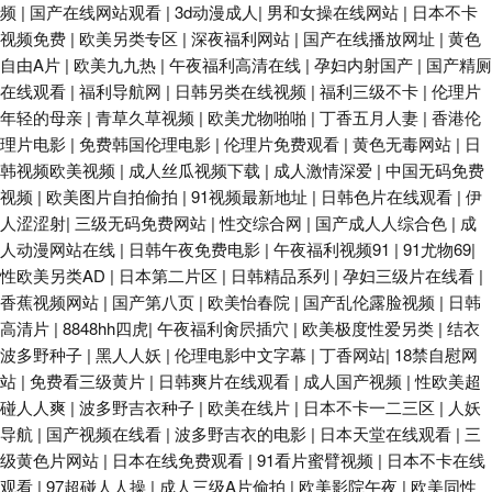
频
|
国产在线网站观看
|
3d动漫成人
|
男和女操在线网站
|
日本不卡
视频免费
|
欧美另类专区
|
深夜福利网站
|
国产在线播放网址
|
黄色
自由A片
|
欧美九九热
|
午夜福利高清在线
|
孕妇内射国产
|
国产精厕
在线观看
|
福利导航网
|
日韩另类在线视频
|
福利三级不卡
|
伦理片
年轻的母亲
|
青草久草视频
|
欧美尤物啪啪
|
丁香五月人妻
|
香港伦
理片电影
|
免费韩国伦理电影
|
伦理片免费观看
|
黄色无毒网站
|
日
韩视频欧美视频
|
成人丝瓜视频下载
|
成人激情深爱
|
中国无码免费
视频
|
欧美图片自拍偷拍
|
91视频最新地址
|
日韩色片在线观看
|
伊
人涩涩射
|
三级无码免费网站
|
性交综合网
|
国产成人人综合色
|
成
人动漫网站在线
|
日韩午夜免费电影
|
午夜福利视频91
|
91尤物69
|
性欧美另类AD
|
日本第二片区
|
日韩精品系列
|
孕妇三级片在线看
|
香蕉视频网站
|
国产第八页
|
欧美怡春院
|
国产乱伦露脸视频
|
日韩
高清片
|
8848hh四虎
|
午夜福利肏屄插穴
|
欧美极度性爱另类
|
结衣
波多野种子
|
黑人人妖
|
伦理电影中文字幕
|
丁香网站
|
18禁自慰网
站
|
免费看三级黄片
|
日韩爽片在线观看
|
成人国产视频
|
性欧美超
碰人人爽
|
波多野吉衣种子
|
欧美在线片
|
日本不卡一二三区
|
人妖
导航
|
国产视频在线看
|
波多野吉衣的电影
|
日本天堂在线观看
|
三
级黄色片网站
|
日本在线免费观看
|
91看片蜜臂视频
|
日本不卡在线
观看
|
97超碰人人操
|
成人三级A片偷拍
|
欧美影院午夜
|
欧美同性