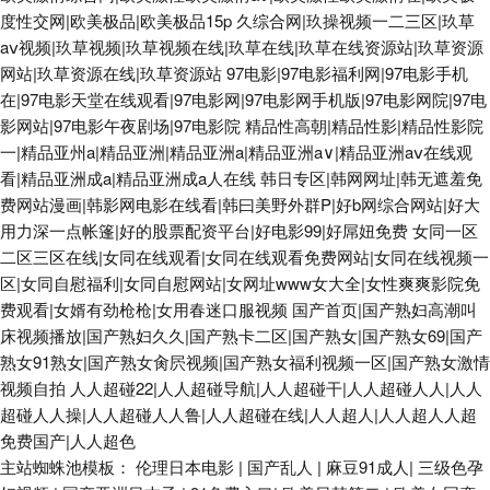
度性交网|欧美极品|欧美极品15p
久综合网|玖操视频一二三区|玖草
aⅴ视频|玖草视频|玖草视频在线|玖草在线|玖草在线资源站|玖草资源
网站|玖草资源在线|玖草资源站
97电影|97电影福利网|97电影手机
在|97电影天堂在线观看|97电影网|97电影网手机版|97电影网院|97电
影网站|97电影午夜剧场|97电影院
精品性高朝|精品性影|精品性影院
一|精品亚州a|精品亚洲|精品亚洲a|精品亚洲a∨|精品亚洲aⅴ在线观
看|精品亚洲成a|精品亚洲成a人在线
韩日专区|韩网网址|韩无遮羞免
费网站漫画|韩影网电影在线看|韩曰美野外群P|好b网综合网站|好大
用力深一点帐篷|好的股票配资平台|好电影99|好屌妞免费
女同一区
二区三区在线|女同在线观看|女同在线观看免费网站|女同在线视频一
区|女同自慰福利|女同自慰网站|女网址www女大全|女性爽爽影院免
费观看|女婿有劲枪枪|女用春迷口服视频
国产首页|国产熟妇高潮叫
床视频播放|国产熟妇久久|国产熟卡二区|国产熟女|国产熟女69|国产
熟女91熟女|国产熟女肏屄视频|国产熟女福利视频一区|国产熟女激情
视频自拍
人人超碰22|人人超碰导航|人人超碰干|人人超碰人人|人人
超碰人人操|人人超碰人人鲁|人人超碰在线|人人超人|人人超人人超
免费国产|人人超色
主站蜘蛛池模板：
伦理日本电影
|
国产乱人
|
麻豆91成人
|
三级色孕