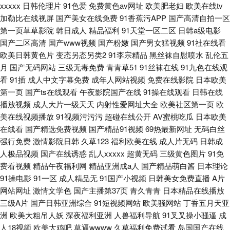
xxxxx
日韩伦理片
91色爱
免费黄色av网址
欧美肥老妇
欧美在线tv
加勒比在线视屏
国产美女在线免费
91香蕉污APP
国产高清自拍一区
第一页草草影院
韩日成人
精品福利
91天堂一区二区
日韩a级电影
国产二区高清
国产www视频
国产粉嫩
国产男女猛视频
91社在线看
欧美日韩黄色片
变态另态另类2
91李宗精品
黑丝袜自慰喷水
乱伦五
月
国产无码网站
三级无毒免费
青青草51
91丝袜在线
91九色在线观
看
91插
成人中文字幕免费
成年人网站视频
免费在线影院
日本欧美
第一页
国产ts在线观看
午夜影院国产在线
91操在线观看
日韩在线
播放视频
成人大片一级天天
内射性爱网址大全
欧美社区第一页
欧
美在线视频播放
91视频污污污
超碰在线公开
AV蜜桃吃瓜
日本欧美
在线看
国产精选免费视频
国产精品91视频
69热最新网址
无码白丝
强行免费
激情影院日韩
久草123
福利欧美在线
成人片无码
日韩成
人极品视频
国产在线诱惑
乱人xxxxx
超黄无码
三级黄色图片
91免
费看视频
精品午夜福利网
精品亚洲成a人
国产精品萌白酱
日本理论
91操电影
91一区
成人精品无
91国产小视频
日韩美女免费直播
A片
网站网址
激情文学色
国产主播第37页
青久青青
日本精品在线播放
三级A片
国产日韩亚洲综合
91短视频网站
欧美骚网站
丁香五月天亚
洲
欧美大粗吊人妖
深夜福利亚洲
人兽福利导航
91叉叉操小骚逼
成
人18视频
欧美大鸡吧
草逼wwww
久草福利免费试看
岛国国产在线