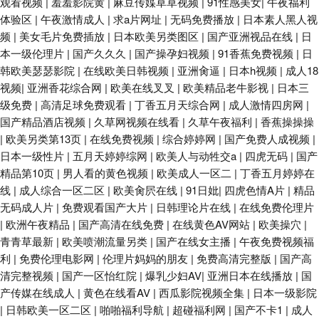
观看视频
|
羞羞影院黄
|
麻豆传媟草草视频
|
91性感美女
|
午夜福利
体验区
|
午夜激情成人
|
求a片网址
|
无码免费播放
|
日本素人黑人视
频
|
美女毛片免费插放
|
日本欧美另类图区
|
国产亚洲视品在线
|
日
本一级伦理片
|
国产久久久
|
国产操孕妇视频
|
91香蕉免费视频
|
日
韩欧美瑟瑟影院
|
在线欧美日韩视频
|
亚洲肏逼
|
日本h视频
|
成人18
视频
|
亚洲香花综合网
|
欧美在线叉叉
|
欧美精品老牛影视
|
日本三
级免费
|
高清足球免费观看
|
丁香五月天综合网
|
成人激情四房网
|
国产精品酒店视频
|
久草网视频在线看
|
久草午夜福利
|
香蕉操操操
|
欧美另类第13页
|
在线免费视频
|
综合婷婷网
|
国产免费人成视频
|
日本一级性片
|
五月天婷婷综网
|
欧美人与动牲交a
|
四虎无码
|
国产
精品第10页
|
男人看的黄色视频
|
欧美成人一区二
|
丁香五月婷婷在
线
|
成人综合一区二区
|
欧美肏屄在线
|
91日妣
|
四虎色情A片
|
精品
无码成人片
|
免费观看国产大片
|
日韩理论片在线
|
在线免费伦理片
|
欧洲午夜精品
|
国产高清在线免费
|
在线黄色AV网站
|
欧美操穴
|
青青草最新
|
欧美喷潮流量另类
|
国产在线女主播
|
午夜免费视频福
利
|
免费伦理电影网
|
伦理片妈妈的朋友
|
免费高清完整版
|
国产高
清完整视频
|
国产一区怡红院
|
爆乳少妇AV
|
亚洲日本在线播放
|
国
产传媒在线成人
|
黄色在线看AV
|
西瓜影院视频全集
|
日本一级影院
|
日韩欧美一区二区
|
啪啪福利导航
|
超碰福利网
|
国产不卡1
|
成人