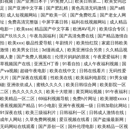
妇视频
|
国产亚洲日本子
|
91免费入口
|
欧美日韩第二
|
欧美女同恋
足
|
国产亚洲中文字幕
|
国产肥乱精
|
黄色高清无码激情
|
国产a精
彩
|
成人短视频网站
|
国产欧美一区
|
国产免费吃瓜
|
国产老女人网
址
|
免费高清完整版
|
中屏字幕日韩
|
福利在线视频网站
|
成人精品
电影一
|
欧美sss
|
精品国产中文字幕
|
欧洲AV毛片
|
欧美综合专区
|
国产玖玖久久
|
午夜岛国福利
|
国产高清免费在线
|
国产精品激情自
拍
|
欧美xxx
|
极品性爱导航
|
年剧情片
|
欧美怡红院
|
家庭日韩欧美
激情
|
欧美男女日比
|
3d漫画成人
|
欧美亚洲综合另类
|
久久精品视
频人妻
|
国产免费人视频在
|
伦理片妈妈的朋友
|
午夜爱爱福利
|
青
草视频国产在线
|
亚洲五H丁香
|
91看自拍
|
成人午夜福利视频
|
国
产va视频
|
超碰午夜电影
|
欧美在线中文
|
日韩在线看片
|
无码性爱
大片
|
国产深夜在线观看
|
性欧美在线
|
欧美福利电影院
|
91男女碰
碰
|
亚洲依依成人
|
蜜桃久久久久
|
欧美日韩综合网
|
欧美影院一区
二区
|
热久久久久久久
|
欧美十大喷潮
|
黄页网站视频
|
91午夜福利
|
欧美精品一区二区
|
69福利视频导航
|
免费h片网址
|
欧美潮喷xxxx
|
香蕉视频国产精品
|
91小电影
|
亚洲午夜视频一级
|
日韩加勒比网站
|
91深夜在线
|
欧美三级福利片
|
日韩福利一区
|
日韩成人激情在线
|
成年人网站
|
久草免费网视频
|
爱豆视频在线看
|
国产盗撮最新网
|
无码网站在线观看
|
国产原创一区
|
国外伦理电影
|
欧美精品一区视