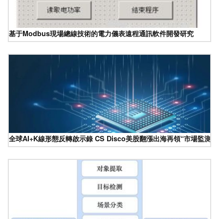
基于Modbus現場總線技術的電力儀表遠程通訊軟件開發研究
全球AI+K線形態反轉啟示錄 CS Disco美股翻漲出海再領“市場監