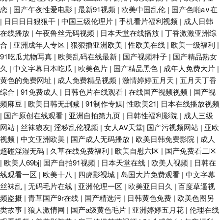
恋
|
国产午夜性爱电影
|
最新91视频
|
欧美中国乱伦
|
国产色啪a∨在
|
日日日日狠狠干
|
中国三级伦理片
|
手机看片福利视频
|
成人日韩
在线播放
|
午夜鲁丝无码视频
|
日本天堂在线播放
|
丁香激激亚洲综
合
|
亚洲成年人专区
|
狠狠撸亚洲欧美
|
性欧美在线
|
欧美一级福利
|
91吃瓜尤物写真
|
欧美乱码在线最新
|
国产视频种子
|
国产精品熟女
久
|
中文字幕日本吃瓜
|
欧美色片
|
国产精品黑色
|
成年人免费大片
|
黄色的免费网址
|
成人免费精品视频
|
激情婷婷五月天
|
五月天丁香
综合
|
91免费成人
|
日韩色片在线观看
|
在线国产视频视频
|
国产视
频麻豆
|
欧美日韩无删减
|
91制作专媒
|
性欧美21
|
日本在线播放视频
|
国产原创在线观看
|
亚洲自拍第九页
|
日韩性福利影院
|
成人三级
网站
|
丝袜狼友
|
淫秽乱伦视频
|
女人AV天堂
|
国产污视频网站
|
亚欧
视频
|
中文亚洲欧美
|
国产成人无码播放
|
欧美日韩免费影院
|
成人
超碰淫湿无码
|
久草在线免费福利
|
欧美自慰六区
|
国产免费看二区
|
欧美人69bj
|
国产自拍91视频
|
日本天堂在线
|
欧美人视频
|
日韩在
线观看一区
|
欧美十八
|
四虎影视城
|
岛国大片免费观看
|
中文字幕
丝袜乱
|
无码毛片在线
|
亚洲伦理一区
|
欧美亚日日久
|
百度草逼视
频盗摄
|
青草国产9r在线
|
国产精选污
|
日韩黄色免费
|
欧美色图另
类故事
|
狼人激情网
|
国产a级黄色毛片
|
亚洲婷婷五月花
|
伦理在线