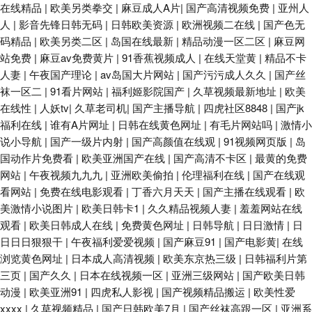
在线精品
|
欧美另类拳交
|
麻豆成人A片
|
国产高清视频免费
|
亚州人
人
|
影音先锋日韩无码
|
日韩欧美资源
|
欧洲视频二在线
|
国产色无
码精品
|
欧美另类二区
|
岛国在线最新
|
精品动漫一区二区
|
麻豆网
站免费
|
麻豆av免费黄片
|
91香蕉视频成人
|
在线天堂黄
|
精品不卡
人妻
|
午夜国产理论
|
av岛国大片网站
|
国产污污成人久久
|
国产丝
袜一区二
|
91看片网站
|
福利姬影院国产
|
久草视频最新地址
|
欧美
在线性
|
人妖tv
|
久草老司机
|
国产主播导航
|
四虎社区8848
|
国产jk
福利在线
|
谁有A片网址
|
日韩在线黄色网址
|
有毛片网站吗
|
激情小
说小导航
|
国产一级片内射
|
国产高颜值在线观
|
91视频网页版
|
岛
国动作片免费看
|
欧美亚洲国产在线
|
国产高清不卡区
|
最黄的免费
网站
|
午夜视频九九九
|
亚洲欧美偷拍
|
伦理福利在线
|
国产在线观
看网站
|
免费在线电影观看
|
丁香六月天天
|
国产主播在线观看
|
欧
美激情小说图片
|
欧美日韩卡1
|
久久精品视频人妻
|
羞羞网站在线
观看
|
欧美日韩成人在线
|
免费黄色网址
|
日韩导航
|
日日激情
|
日
日日日狠狠干
|
午夜福利爱爱视频
|
国产麻豆91
|
国产电影黄
|
在线
浏览黄色网址
|
日本成人高清视频
|
欧美东京热三级
|
日韩福利片第
三页
|
国产久久
|
日本在线视频一区
|
亚洲三级网站
|
国产欧美日韩
动漫
|
欧美亚洲91
|
四虎私人影视
|
国产视频精品搬运
|
欧美性爱
xxxx
|
久草视频精品
|
国产日韩欧美7月
|
国产丝袜高跟一区
|
亚洲系