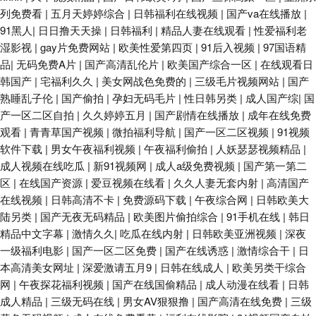
列免费看
|
五月天婷婷综合
|
日韩福利在线视频
|
国产va在线播放
|
91黑人
|
日日撸天天操
|
日韩福利
|
精品人妻在线观看
|
性爱福利老
湿影视
|
gay片免费网站
|
欧美性爱第四页
|
91后入视频
|
97国语精
品
|
无码免费A片
|
国产高清乱伦片
|
欧美国产综合一区
|
在线观看日
韩国产
|
宅福利久久
|
美女网战色免费的
|
三级毛片视频网站
|
国产
熟睡乱子伦
|
国产偷拍
|
孕妇无码毛片
|
性日韩另类
|
成人国产综
|
国
产一区二区自拍
|
久久婷婷五月
|
国产剧情在线播放
|
成年在线免费
观看
|
青青草国产视频
|
微拍福利导航
|
国产一区二区视频
|
91视频
软件下载
|
男女午夜福利视频
|
午夜福利偷拍
|
人妖瑟瑟视频精品
|
成人视频在线吃瓜
|
新91视频网
|
成人a级免费视频
|
国产第一第二
区
|
在线国产资源
|
爱豆视频在线看
|
久久人妻无套内射
|
高清国产
在线视频
|
日韩高清不卡
|
免费源码下载
|
午夜综合网
|
日韩欧美大
陆另类
|
国产无夜无码精品
|
欧美图片偷拍综合
|
91手机在线
|
韩日
精品中文字幕
|
激情久久
|
吃瓜在线内射
|
日韩欧美亚洲视频
|
深夜
一级福利电影
|
国产一区二区免费
|
国产在线诱惑
|
激情综合干
|
日
本高清美女网址
|
深爱激请五月9
|
日韩在线成人
|
欧美另类干综合
网
|
午夜探花福利视频
|
国产在线国偷精品
|
成人动漫在线看
|
日韩
成人精品
|
三级无码在线
|
男女AV狠狠撸
|
国产高清在线免费
|
三级